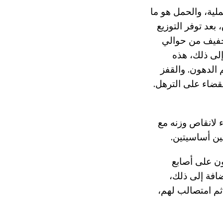
لية، والحمل هو ما
عد توفر التوزيع
لها. ومن المعروف أن قفز أكثر من 15 دقيقة تخفيف من حوالي
 إلى ذلك، هذه
 الدهون. والقفز
لقضاء على الترهل.
 لانقاص وزنه مع
ن أساسيتين.
ون على أصابع
افة إلى ذلك،
ثم امتصالب لهم،