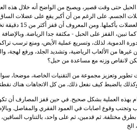
لحبل حتى وقت قصير، ويصبح من الواضح أنه خلال هذه العم
ت الجسم. على الرغم من أن أكبر يقع على عضلات الساق، ب
وتأثير متناغم على العضلات بأكم
. كما تبين، القفز على الحبل - مكثفة جدا الرياضة. وبالإضافة
دورة الدموية. لذلك، وتسريع عملية الأيض، ومنع ترسب تراكم
 غيرها من الألعاب الرياضية، وتشديد الجلد، ورفع لهجة، وا
كن لانقاص وزنه مع مساعدة من حبل؟
ت تطوير وتعزيز مجموعة من التقنيات الخاصة، موضحا، سواء
ذلك بالضبط كيف نفعل ذلك. من كل الاتجاهات هناك نقطتي
يام بهذه العملية بشكل صحيح. في حين قفز المصارف أن تك
 وتجنب وقوع اصابات في العمود الفقري والمفاصل. وبالإض
طرق مختلفة. ثم قدمين، ثم على واحد، بالتناوب الساقين، 
الخ