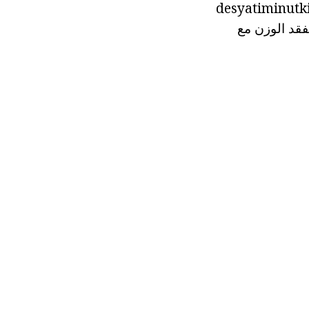
نيا، تحتاج إلى القفز بانتظام وما لا يقل عن نصف ساعة في اليوم. نادر سحب desyatiminutki
فقد الوزن مع