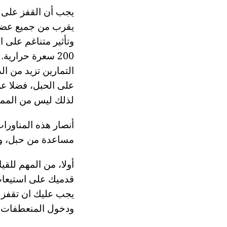
يجب أن القفز على ا
يقرب من جميع عضلا
200 سعرة حرارية
التمارين تزيد من ال
على الحبل، فضلا عن
لذلك ليس من المم
أنصار هذه المناورا
مساعدة من حبل، وك
أولا، من المهم للق
قدميك على استيعاب
يجب عليك ان تقفز ب
ودخول المنعطفات، 