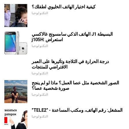
كيفية اختيار الهاتف الخليوي لطفلك؟
التكنولوجيا
الهاتف الذكي سامسونج غالاكسي J1 البسيطة
j105H: استعراض
التكنولوجيا
درجة الحرارة في الثلاجة وتأثيرها على العمر
الافتراضي للمنتجات
التكنولوجيا
الصور الشخصية مثل عصا العمل؟ ماذا لو لم ينجح
صورة شخصية عصا؟
التكنولوجيا
"TELE2" - المشغل: رقم الهاتف، ومكتب المساعدة
التكنولوجيا