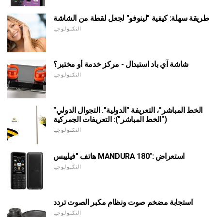
طريقة سهلة: كيفية "لينوفو" لجعل لقطة من الشاشة
التكنولوجيا
شاشة آي باد استبدال - مركز خدمة أو مختبر؟
التكنولوجيا
"الخط المباشر"، التعريفة "الدولية". التجوال الدولي
("الخط المباشر"): التعريفات الجمركية
التكنولوجيا
هاتف "فيليبس MANDURA 180": استعراض
التكنولوجيا
استجابة مضخم صوت ونظام مكبر الصوت تردد
التكنولوجيا