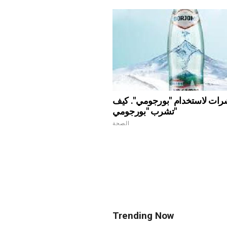
ات لاستخدام "بورجومي". كيف
تشرب "بورجومي"
الصحة
Trending Now