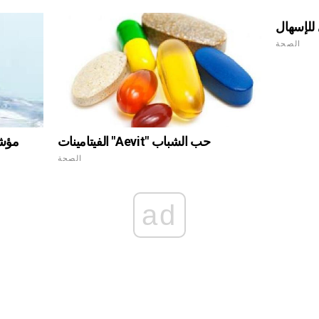
 للإسهال
الصحة
الفيتامينات "Aevit" حب الشباب
مؤشر
الصحة
ad