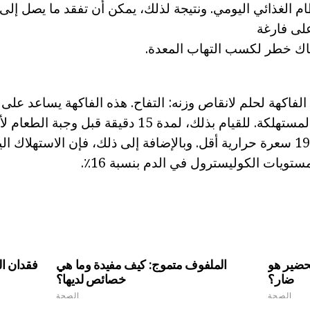
م الغذائي اليومي. ونتيجة لذلك، يمكن أن تفقد ما يصل إلى ث
لى فارغة
ناك خطر لكسب التهاب المعدة.
لفاكهة لحلم لانقاص وزنه: التفاح. هذه الفاكهة يساعد على 
السعرات الحرارية المستهلكة. للقيام بذلك، لمدة 15 دقيقة 
للجسم يتعلم الى 190 سعرة حرارية أقل. وبالإضافة إلى ذلك، فإن الاستهلا
يات الكوليسترول في الدم بنسبة 16٪.
تحضير هو
الملفوف متموج: كيف مفيدة وما هي
فقدان ا
ضار؟
خصائص لديها؟
الصحة
الصحة