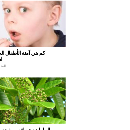
كم هي آمنة الأطفال ال
ا
المن
البهارات: خصائص مفيدة. 