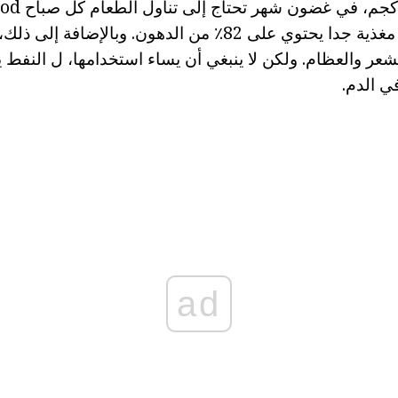
الزبدة. هذا هو منتج مغذية جدا يحتوي على 82٪ من الدهون. وبالإ
لشعر والعظام. ولكن لا ينبغي أن يساء استخدامها، ل النفط 
ي الدم.
ad