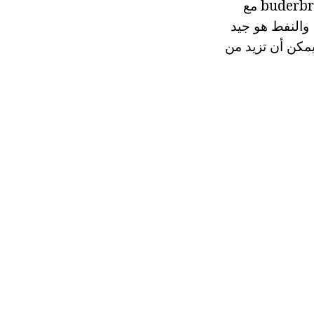
من أجل استعادة 1 كجم، في غضون شهر تحتاج إلى تناول الطعام كل صباح buderbrod مع
ضافة إلى ذلك، والنفط هو جيد
يمكن أن تزيد من