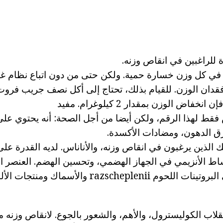
 للراغبين في انقاص وزنه.
في كل وزن خسارة حمية. ولكن حتى من دون اتباع نظام غذ
قدان الوزن. للقيام بذلك، تحتاج إلى أكل نصف جريب فروت
فاض الوزن بمقدار 2 كيلوغرام. مفيد
رق الدهون، ومضادات الأكسدة.
ئك الذين يرغبون في انقاص وزنه، والأناناس. لديه القدرة ع
نشاط الأنزيمي في الجهاز الهضمي، وتحسين الهضم. العنصر 
razscheplen والأسماك ومنتجات الألبان.
لاب الكوليسترول، والأهم، والشعور بالجوع. لانقاص وزنه مع