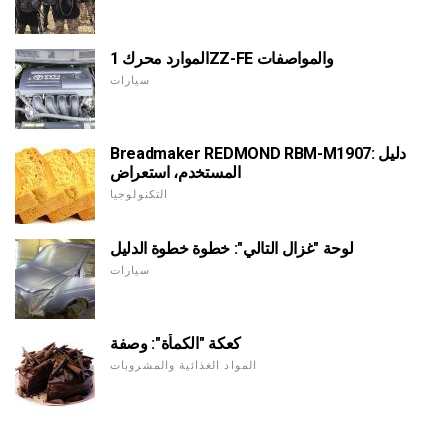
الموارد محرك 1ZZ-FE والمواصفات
سيارات
Breadmaker REDMOND RBM-M1907: دليل
المستخدم، استعراض
التكنولوجيا
لوحة "غزال التالي": خطوة خطوة الدليل
سيارات
كعكة "الكمأة": وصفة
المواد الغذائية والمشروبات