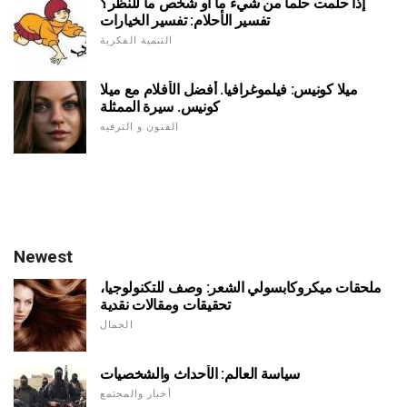
إذا حلمت حلما من شيء ما أو شخص ما للنظر؟
تفسير الأحلام: تفسير الخيارات
التنمية الفكرية
ميلا كونيس: فيلموغرافيا. أفضل الأفلام مع ميلا
كونيس. سيرة الممثلة
الفنون و الترفيه
Newest
ملحقات ميكروكابسولي الشعر: وصف للتكنولوجيا،
تحقيقات ومقالات نقدية
الجمال
سياسة العالم: الأحداث والشخصيات
أخبار والمجتمع