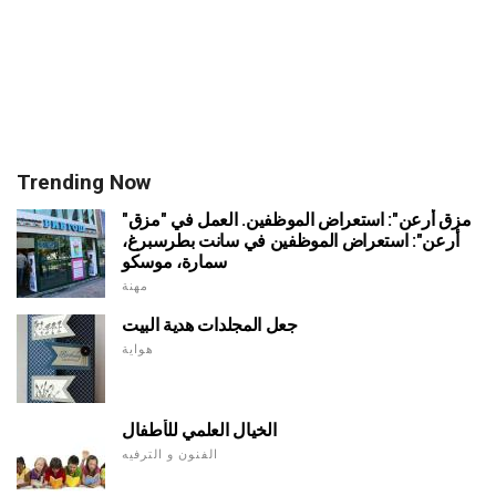
Trending Now
"مزق أرعن": استعراض الموظفين. العمل في "مزق
أرعن": استعراض الموظفين في سانت بطرسبرغ،
سمارة، موسكو
مهنة
جعل المجلدات هدية البيت
هواية
الخيال العلمي للأطفال
الفنون و الترفيه