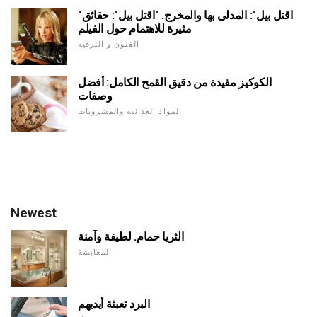
"اقتل بيل": المدلى بها والمخرج. "اقتل بيل": حقائق
مثيرة للاهتمام حول الفيلم
الفنون و الترفيه
الكوكيز مفيدة من دقيق القمح الكامل: أفضل
وصفات
المواد الغذائية والمشروبات
Newest
الثريا حمام. لطيفة وآمنة
المعايشة
البرد تعبئة أيديهم