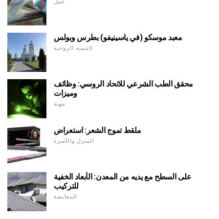
عمل
معبد موسكو (في ياسينيفو) بطرس وبولس
التنمية الروحية
محقق الطب الشرعي للاتحاد الروسي: وظائف
وميزات
مهنة
ملقط تموج الشعر: استعراض
المنزل والأسرة
على السطح مع يديه من المعدن: الأبعاد الخفية
للتركيب
المعايشة