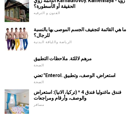
الدائمة زوي Karnauhovoy. Kamennaya زويا -
الحقيقة أو الأسطورة؟
الفنون و الترفيه
ما هي القائمة لتجفيف الجسم الموصى بها بالنسبة
للرجال؟
الرياضة واللياقة البدنية
مرهم لاللثة. ملاحظات التطبيق
الصحة
تعني "Enterol. استعراض، الوصف، وتطبيق
الصحة
فندق ماغنوليا فندق 4 * (تركيا، الانيا): استعراض
والوصف، وأرقام ومراجعات
مسافر