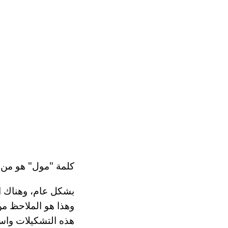
كلمة "مول" هو من أصل naevus اللاتينية. ترجم إلى اللغة الروسية، فإنه
بشكل عام، وهناك ال
وهذا هو الملاحظ من
هذه التشكيلات واسع