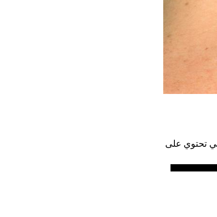
ي تشكيل نوع حميدة على الجلد. وهو يتألف من novotsitov التي تحتوي على