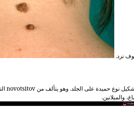
وف نرد.
وحمة ثؤلولية ه
غ، والميلانين.