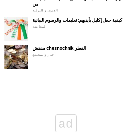
من
الفنون و الترفيه
كيفية جعل إكليل بأيديهم: تعليمات والرسوم البيانية
المعايشة
مدهش chesnochnik الفطر
أخبار والمجتمع
ad