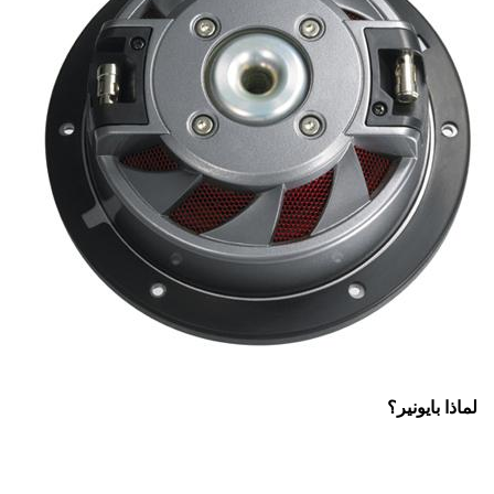
لماذا بايونير؟