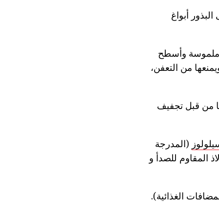
البذور أبواغ
 وملموسة وأسطح
منعها من التعفن،
ا من قبل تجفيف
يلولوز
(المدرجة
ذ المقاوم للصدأ و
لمواد الغذائية باعتبارها E519 حافظة (المضافات الغذائية).