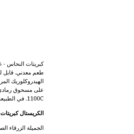
كبريتات النحاس - غير
طعم معدني. قابل ل
الهيدروكلوريك المرك
1100C. في الطبيعة أنها تأتي في شكل المعادن chalcanthite، butit، halkokianit وآخرون.
الكريستال كبريتات
الجميلة الزرقاء ال