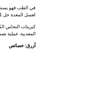
في الطب فهو يستخد
لغسل المعدة حل 0.1 في المئة من كبريتات النحاس.
كبريتات النحاس الك
المعدنية. عملية تص
أزرق: خصائص