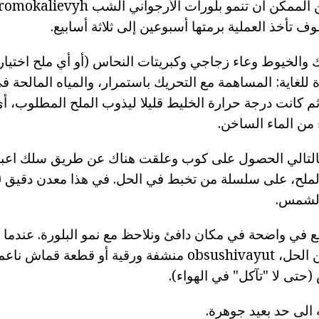
 تأخذ العملية برمتها أسبوعين إلى ثلاثة أسابيع.
ك والخيوط وعاء زجاجي وكبريتات النحاس (أو أي ملح اختيار 
لغاية: المساهمة مع التحريك باستمرار، والمياه المالحة في
 كانت درجة حرارة الخليط قليلا ليذوب الملح المطلوب، أي 
من الماء الساخن.
لتالي الحصول على كوب وعلقت هناك عن طريق سلك اعبا 
ملح، على سلسلة من تخبط في الحل. في هذا معدن دقيق (ال
الشمس.
في واضحة في مكان دافئ ونلاحظ مع نمو البلورة. عندما يص
الكفاية، يؤخذ بها من الحل، obsushivayut منشفة ورقية أو قط
حتى لا "تآكل" في الهواء).
ه الى حد بعيد جوهرة.