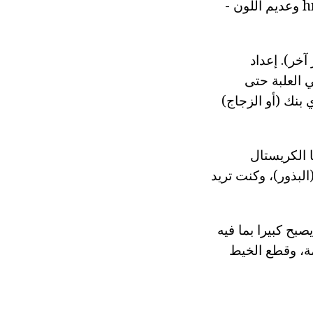
الطريقة سيكون من الممكن أن تنمو بلورات الأرجواني الشب hromokalievyh وعديم اللون -
آخر). إعداد
 العلبة حتى
بنك (أو الزجاج)
الكريستال
بذور)، وكنت تريد
بح كبيرا بما فيه
عة قماش ناعمة، وقطع الخيط