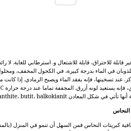
 قابلة للاحتراق، قابلة للاشتعال و. استرطابي للغاية. لا رائ
لذوبان في الماء بدرجة كبيرة، في الكحول المخفف، ومحل
ز. عند تسخينها، فإنه يفقد الماء ويصبح الرمادي. إذا كانت م
 النحاس
صافية كبريتات النحاس فمن السهل أن تنمو في المنزل (بالم