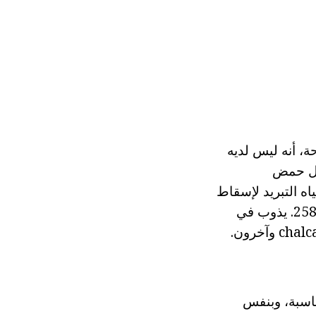
حة، أنه ليس لديه
ول حمض
ياه التبريد لإسقاط
على مسحوق رمادي، فإنه يستعيد لونه أزرق. المجففة تماما عند درجة حرارة 258C. يذوب في
ناسبة، وبنفس