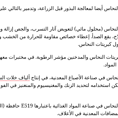
حاس أيضا لمعالجة البذور قبل الزراعة، وتدمير بالتالي على 
لنحاس (محلول مائي) لتعويض آثار التسرب، والجص إزالة
لاح، بقع الصدأ. إعطاء خصائص مقاومة للحرارة من الخشب وي
ل كبريتات النحاس.
بريتات النحاس والمدخنين مؤشر الرطوبة. في مختبرات معه
المواد.
حاس في صناعة الأصباغ المعدنية، في إنتاج
ألياف خلات الس
ن استخدامه لتحديد الزنك والمغنيسيوم والمنغنيز في الفولا
وتستخدم كبريتات النحاس في صناعة ا
لمضافات المعدنية في الأعلاف.