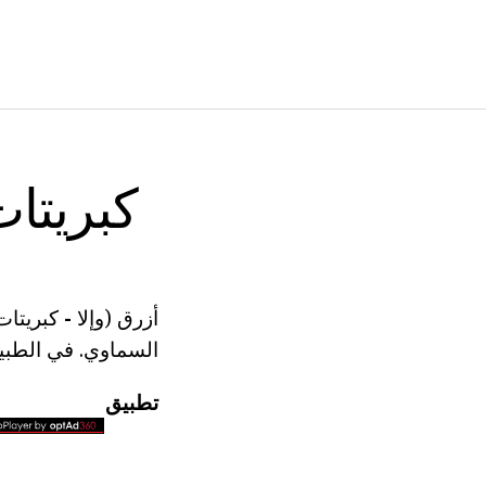
كبريتا
أزرق
(وإلا
-
كبريتات
السماوي. في الطبي
تطبيق