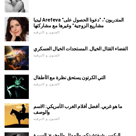
ليديا Arefeva "المتدربون"، "دعونا الحصول على
مشاريع الزوجية" وغيرها مع مشاركتها
الفنون و الترفيه
الفضاء القتال الخيال. المستجدات الخيال العسكري
الفنون و الترفيه
التي الكرتون يستحق نظرة مع الأطفال
الفنون و الترفيه
ما هو غربي. أفضل أفلام الغرب الأمريكي: الاسم
والوصف
الفنون و الترفيه
اليكسي شيفتشينكو، والممثل والمخرج: السيرة