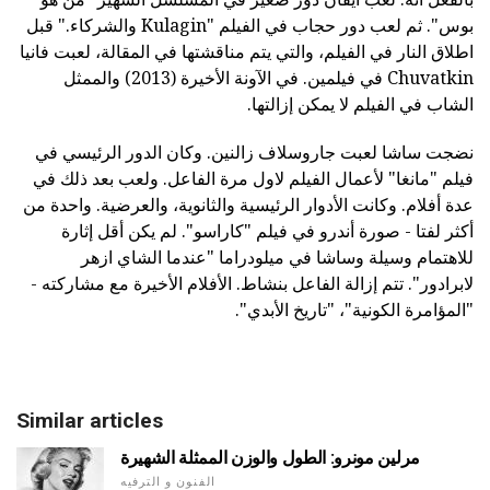
بوس". ثم لعب دور حجاب في الفيلم "Kulagin والشركاء." قبل
اطلاق النار في الفيلم، والتي يتم مناقشتها في المقالة، لعبت فانيا
Chuvatkin في فيلمين. في الآونة الأخيرة (2013) والممثل
الشاب في الفيلم لا يمكن إزالتها.
نضجت ساشا لعبت جاروسلاف زالنين. وكان الدور الرئيسي في
فيلم "مانغا" لأعمال الفيلم لاول مرة الفاعل. ولعب بعد ذلك في
عدة أفلام. وكانت الأدوار الرئيسية والثانوية، والعرضية. واحدة من
أكثر لفتا - صورة أندرو في فيلم "كاراسو". لم يكن أقل إثارة
للاهتمام وسيلة وساشا في ميلودراما "عندما الشاي ازهر
لابرادور". تتم إزالة الفاعل بنشاط. الأفلام الأخيرة مع مشاركته -
"المؤامرة الكونية"، "تاريخ الأبدي".
Similar articles
مرلين مونرو: الطول والوزن الممثلة الشهيرة
الفنون و الترفيه