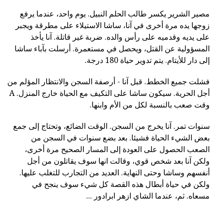
مصير الشرير يكسر طالب الحلم النبيل. يوم واحد، عندما يرفع
زوجها يده مرة أخرى في آنا، ساشا الاستيلاء على مطرقة ويجبر
على يديه وقدميه على رأس والده. ضربة غير قاتلة. آنا يأخذ
المسؤولية عن القتل، ويحصل في مستعمرة. أرسلت بآباء ساشا
إلى دار للأيتام. يتم تدوير حياة 180 درجة.
فشلت جميع الخطط. قبل آنا - أرصفة السجن والانتظار المؤلم من
أجل الحرية. سيكون ساشا على التكيف مع الحياة خارج المنزل. A
وقت صعب بالنسبة لكل من الأم وابنها.
سنوات تمر. آنا يخرج من السجن. الوقت الضائع، وتحتاج إلى جمع
بعض الشيء الحياة فشيئا. بعد بضع سنوات في السجن من
الصعب الحصول على العودة إلى المسار الصحيح مرة أخرى،
ولكن آنا بعد شخص قوي، وقالت انها سوف يقاتلون من أجل
أنفسهم وساشا وحتى النهاية. العديد من التجارب للتغلب عليها.
ولكن في حياة أبطال هذه القصة كل شيء سوف ينجح في
مسعاه. ثم، عندما الشاي ازهر ابرادور ...