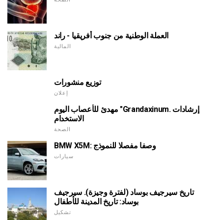
العملة الوطنية من جنوب أفريقيا - راند
المالية
توزيع منشورات
إعلان
مهدئ للأعصاب اليوم "Grandaxinum. إرشادات
الاستخدام
الصحة
BMW X5M: وصفا مفصلا للنموذج
سيارات
تاريخ سيرجيف بوساد (لفترة وجيزة). سيرجيف
بوساد: تاريخ المدينة للأطفال
تشكيل