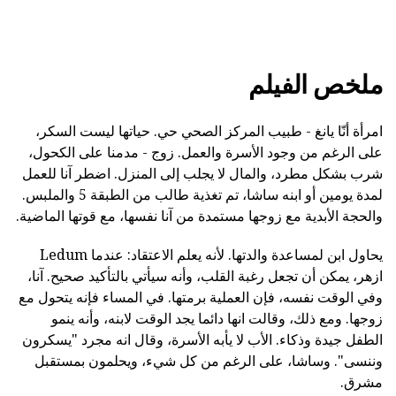
ملخص الفيلم
امرأة أنّا يانغ - طبيب المركز الصحي حي. حياتها ليست السكر،
على الرغم من وجود الأسرة والعمل. زوج - مدمنا على الكحول،
شرب بشكل مطرد، والمال لا يجلب إلى المنزل. اضطر آنا للعمل
لمدة يومين أو ابنه ساشا، تم تغذية طالب من الطبقة 5 والملبس.
والحجة الأبدية مع زوجها مستمدة من آنا نفسها، مع قوتها الماضية.
يحاول ابن لمساعدة والدتها. لأنه يعلم الاعتقاد: عندما Ledum
ازهر، يمكن أن تجعل رغبة القلب، وأنه سيأتي بالتأكيد صحيح. آنا،
وفي الوقت نفسه، فإن العملية برمتها. في المساء فإنه يتحول مع
زوجها. ومع ذلك، وقالت انها دائما يجد الوقت لابنه، وأنه ينمو
الطفل جيدة وذكاء. الأب لا يأبه الأسرة، وقال انه مجرد "يسكرون
وننسى". وساشا، على الرغم من كل شيء، ويحلمون بمستقبل
مشرق.