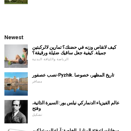
Newest
كيف لانقاص وزنه في حضنك؟ تمارين لالركبتين
جميلة. كيفية جعل ساقيك ضئيلة ورقيقة؟
الرياضة واللياقة البدنية
نصب عصفور-Pyzhik. تاريخ المظهر، خصوصا
مسافر
عالم الفيزياء الدنماركي نيلس بور: السيرة الذاتية،
وفتح
تشكيل
سخانات لتدفئة المنازل الخاصة: آراء المستهلكين