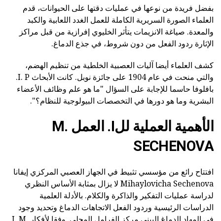
بفضل فريدة من نوعها في عمليات دقتها على الحيوانات، قدم
العلماء الصورة السريرية الكاملة للعمل الغدد اللعابية والكبد
والمعدة. صياغة الانزيمات يتأثر الخليوي إفرازية من قبل مراكز
الإثارة ردود الفعل من دون شروط، في جذع الدماغ.
كشف العلماء أيضا آليات العصبية الخلطية من تنظيم الهضم،
والتي منحت في عام 1904 على جائزة نوبل. كانت الأبحاث I. P.
بافلوفا حاسما للإجابة على السؤال "ما هو علم وظائف الأعضاء
البشرية وما هو دورها في التخصصات البيولوجية للنظام؟".
الأهمية العملية للI. العمل M.
SECHENOVA
افتتاح رائع من مؤسسي تثبيط في الجهاز العصبي المركزي إيفانا
Mihaylovicha Sechenova لا يزال بمثابة الأساس النظري
لدراسة عمليات التفكير والذاكرة والكلام. بالأدلة العلمية
الدراسات الرئيسية وردود الفعل الاتجاهات الدماغ وتحديد وجود
في المهاد الدماغ البيني مركز الفرامل المحلي. وفقا لأفكار I. M.