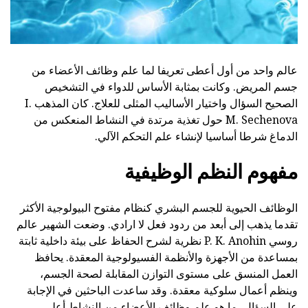
عالم واحد من أول أعطى تعريفا لما علم وظائف الأعضاء من
جسم المريض. وكانت بمثابة الأساس للدواء في التشخيص
الصحيح السؤال واختيار الأساليب المثلى للعلاج. كان المذهب I.
M. Sechenova حول تغذية مرتدة في النشاط المنعكس من
الدماغ شرطا أساسيا لإنشاء علم التحكم الآلي.
مفهوم النظم الوظيفية
الوظائف الحيوية للجسم البشري كنظام مفتوح البيولوجية الأكثر
تقدما يذهب إلى أبعد من ردود فعل لا ارادي. وضعت الشهير عالم
روسي P. K. Anohin نظرية لشرح الحفاظ على بيئة داخلية ثابتة
بمساعدة من الأجهزة والأنظمة الفسيولوجية المعقدة. يحافظ
العمل المنسق على مستوى التوازن المقابلة لصحة الجسم،
وينظم أعمال سلوكية معقدة. وقد ساعدت الباحثين في الإجابة
على السؤال، ما هو علم وظائف الأعضاء من النشاط أعلى