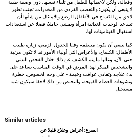
وفعالة، ولكن لاعطائها للطفل من تلقاء نفسها، دون وصفة طبية
لا ينبغي أن يكون: والتعصب الفردي من المخدرات. تجنب تطور
لاحق من الكساح في الأطفال الرضع والامتثال من شأنها أن
تساعد الوجبات الغذائية امرأة ويمشي حاملا، فضلا عن استعدادات
استقبال الفيتامينات لها.
كما ينبغي أن تكون منتظمة وفقا للجدول الزمني، زيارة طبيب
الأطفال: الكساح، والأعراض التي أولياء الأمور قد لا تكون مرئية
حتى الآن، وغالبا ما يتم الكشف عن ذلك خلال الفحص البدني.
والتشخيص المبكر لهذا المرض في الوقت المناسب يساعد على
بدء علاجه وتفادي عواقب وخيمة - على وجه الخصوص، خطرة
وتشوهات العظام القبيحة، والتخلص من ذلك لاحقا سيكون شبه
مستحيل.
Similar articles
الصرع: أعراض وعلاج قليلا عن
الصحة