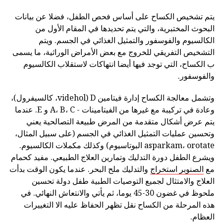
يتم تشخيص الكساح على أساس فحص الطفل، فضلا عن بيانات
البحوث المختبرية، والتي يتم تحديدها في المقام الأول من
الكالسيوم والفوسفور والتمثيل الغذائي في الجسم. ويتم
التشخيص التفريقي للخروج مع بعض الأمراض الوراثية، ما يسمى
ب الكساح، التي توجد فيها أيضا انتهاكات لاستقلاب الكالسيوم
والفوسفور.
وتشمل معالجة الكساح إدارة فيتامين D (videhol، كالسيفرول)،
وعادة في تركيبة مع غيرها من الفيتامينات - A، B، C و E. عندما
يتم عرض أشكال متقدمة من المرض طبيعة التصالحية يعني
وتحسين عمليات التمثيل الغذائي في الجسم (على سبيل المثال،
asparkam، orotate البوتاسيوم) وكذلك مكملات الكالسيوم.
ويشرع الطفل دورة التدليك وتمارين العلاج الطبيعي. مفيد كحمام
مع
الصنوبر استخراج
والتدليك ملح البحر. عندما يكون الوقت بدأت
العلاج والامتثال لجميع التوصيات الطبية طفل دولة تحسين
ملحوظ في غضون 30-45 يوما، ثم يأتي والانتعاش النهائي. في
هذه المرحلة من الكساح نقل تظهر الحفاظ عليه الا التغييرات
العظام.