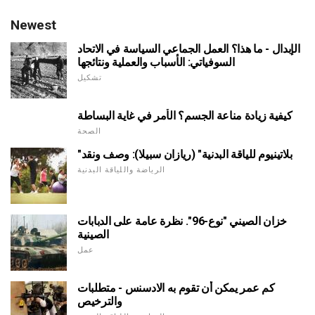
Newest
الإبدال - ما هذا؟ العمل الجماعي السياسة في الاتحاد
السوفياتي: الأسباب والعملية ونتائجها
تشكيل
كيفية زيادة مناعة الجسم؟ الأمر في غاية البساطة
الصحة
"بلاتينيوم للياقة البدنية" (ريازان سبيلا): وصف ونقد
الرياضة واللياقة البدنية
خزان الصيني "نوع-96". نظرة عامة على الدبابات
الصينية
عمل
كم عمر يمكن أن تقوم به الادسنس - متطلبات
والترخيص