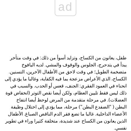
ad
طفل، يعانون من الكساح، وتزايد أسوأ من ذلك: في وقت متأخر
يبدأ في يتدحرج، الجلوس والوقوف والمشي. لديه اليافوخ
متضخمة الطويل؛ في وقت لاحق من الأطفال الآخرين، التسنين.
الكساح، الذي الأعراض مزعجة بما فيه الكفاية، وغالبا ما يؤدي إلى
انحناء في العمود الفقري: الجنف، قعس أو الحدب. والسبب في
ذلك ليس فقط تليين العظام، ولكن أيضا نقص التوتر (انخفاض قوة
العضلات). في مرحلة متقدمة من المرض لوحظ أيضا انتفاخ
البطن ( "الضفدع البطن") مرحلة، مما يؤدي إلى اختلال وظيفة
الأعضاء الداخلية. غالبا ما تضع فقر الدم الناقص الصباغ. الأطفال
الذين يعانون من الكساح عند شديدة، متخلفة كثيرا وراء في تطوير
نفسي.