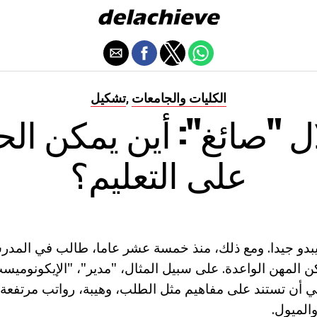
الكليات والجامعات
تشكيل
,
ال "صائغ": أين يمكن ا
على التعليم؟
بدو جيدا. ومع ذلك، منذ خمسة عشر عاما، طالب في المدرسة
ن المهن الواعدة. على سبيل المثال، "مدير"، "الإيكونوميست"
غي أن تستند على مفاهيم مثل الطلب، وهيبة، رواتب مرتفعة.
الميول.