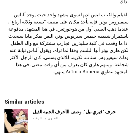
بذلك.
الفيلم والكتاب ليس لديها سوى مشهد واحد حيث يوجد ألباس
سيفيروس بوتر. فإنه يأخذ مكان على منصة "تسعة وثلاثة أرباع"،
عندما ذهب الصبي أول من هوجورتس. في هذا المشهد، مدفوعة
باستمرار شقيقه جيمس سيريوس بوتر، البص يفكر ماذا سيحدث
اذا ما وقعت في كلية سليذرين. تجارب مشتركة مع والد الطفل.
لكن هاري بوتر أنها البلسم وفقا لما تراه، ويقول ألباس نيابة عنه
وذلك سيفيروس سناب، تكريما للالذي يسمى، كان الرجل الأكثر
شجاعة، ومنهم هاري كان يعرف من أي وقت مضى. في هذا
المشهد تنطوي Artura Bouena ينتهي.
Similar articles
حرف "فيري تيل". وصف الأحرف الجنية الذيل
الفنون و الترفيه