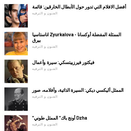
أفضل الافلام التي تدور حول الأبطال الخارقين: قائمة
الفنون و الترفيه
اناستاسيا Zyurkalova - الممثلة المفضلة أوكسانا
بيرق
الفنون و الترفيه
فيكتور فيرزبيتسكي: سيرة وأعمال
الفنون و الترفيه
الممثل أليكسي ديكي: السيرة الذاتية، وأفلامه، صور
الفنون و الترفيه
"أونج باك" الممثل طوني Dzha
الفنون و الترفيه