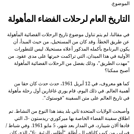
الموضوع.
التاريخ العام لرحلات الفضاء المأهولة
في مقالنا، لم يتم تناول موضوع تاريخ الرحلات الفضائية المأهولة
عن طريق الخطأ. وقد كان من المستحيل، من حيث المبدأ، أن
يكون البرنامج بأكمله المذكور أعلاه مستحيلا، ليس للتطورات
الأولية في هذا الميدان، التي تراكمت خبرتها على مدى عقود. من
"مهدت الطريق"، وذلك بفضل من الرحلات الفضائية المأهولة
أصبح ممكنا؟
كما هو معروف، في 12 أبريل 1961، حدث حدث كان حقا من
أهمية العالم. في ذلك اليوم، قام يوري غاغارين أول رحلة مأهولة
في تاريخ العالم على متن السفينة "فوستوك".
وأصبحت الولايات المتحدة ثاني بلد ينفذ هذا النوع من النشاط. تم
اطلاق سفينة الفضاء الخاصة بها ميركوري-ريدستون -3، التي
قادها آلان شيبارد، في المدار بعد شهر، 5 مايو 1961. وفي شباط /
فبراير، من كيب كانافيرال، أطلق "أطلس الزئبق -6"، الذي كان