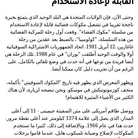
القابلة لإعادة الاستخدام
وحتى الآن، فإن الولايات المتحدة هي البلد الوحيد الذي يتمتع بخبرة
ناجحة تقريبا في تشغيل مكوكات فضائية قابلة لإعادة الاستخدام
من سلسلة "مكوك الفضاء". وقعت أول رحلة للمركبة الفضائية
من هذه السلسلة، "كولومبيا"، بالضبط بعد عقدين من رحلة
غاغارين، 12 أبريل 1981. اتحاد الجمهوريات الاشتراكية السوفياتية
أولا والوقت الوحيد أطلقت "بوران" في عام 1988. تلك الرحلة هي
أيضا فريدة من نوعها في أنه حدث في وضع تلقائي بالكامل، على
الرغم من أن تجريب دليل كان ممكنا أيضا.
ويظهر المعرض الذي يظهر فيه تاريخ "المكوك السوفيتي" بأكمله،
متحف كوزمونوتيكش في موسكو. ونحن ننصحه لزيارة، لأن هناك
الكثير من الأشياء المثيرة للاهتمام!
ووصل طاقم أمريكى على متن السفينة جيمينى - 11 إلى أعلى
المدار، الذى يصل إلى علامة 1374 كيلومتر عند أعلى نقطة مرور.
حدث هذا في عام 1966. وبالإضافة إلى ذلك، كثيرا ما تستخدم
المكوكات لإصلاح وصيانة تلسكوب هابل، عندما قاموا برحلات