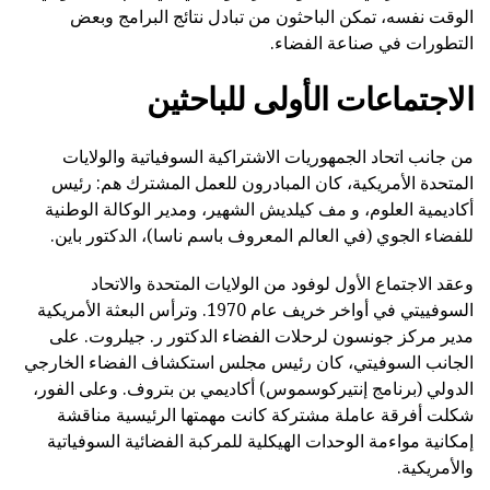
الوقت نفسه، تمكن الباحثون من تبادل نتائج البرامج وبعض
التطورات في صناعة الفضاء.
الاجتماعات الأولى للباحثين
من جانب اتحاد الجمهوريات الاشتراكية السوفياتية والولايات
المتحدة الأمريكية، كان المبادرون للعمل المشترك هم: رئيس
أكاديمية العلوم، و مف كيلديش الشهير، ومدير الوكالة الوطنية
للفضاء الجوي (في العالم المعروف باسم ناسا)، الدكتور باين.
وعقد الاجتماع الأول لوفود من الولايات المتحدة والاتحاد
السوفييتي في أواخر خريف عام 1970. وترأس البعثة الأمريكية
مدير مركز جونسون لرحلات الفضاء الدكتور ر. جيلروت. على
الجانب السوفيتي، كان رئيس مجلس استكشاف الفضاء الخارجي
الدولي (برنامج إنتيركوسموس) أكاديمي بن بتروف. وعلى الفور،
شكلت أفرقة عاملة مشتركة كانت مهمتها الرئيسية مناقشة
إمكانية مواءمة الوحدات الهيكلية للمركبة الفضائية السوفياتية
والأمريكية.