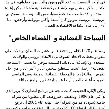
في أواخر التسعينات، اتخذ الأوروبيون واليابانيون خطواتهم في هذا
الاتجاه. ولكن مشاريعهم لإنشاء مركبة فضائية مأهولة يمكن إعادة
استخدامها قد تقلصت بعد عدة سنوات من التنمية، منذ السوفياتي
الروسية الروسية سويوز كان أبسط وأكثر موثوقية وأرخص، مما
أدى إلى عدم الكفاءة الاقتصادية للعمل.
السياحة الفضائية و "الفضاء الخاص"
ومنذ عام 1978، قام رواد فضاء من عشرات البلدان برحلات على
سفن ومحطات الاتحاد السوفياتي / الاتحاد الروسي والولايات
المتحدة. وبالإضافة إلى ذلك، اكتسبت مؤخرا ما يسمى "السياحة
الفضائية" زخما، عندما يستطيع شخص عادي (غير عادي من أجل
الفرص المالية) زيارة المحطة الفضائية الدولية. وفي الماضي
القريب، أعلنت الصين أيضا عن بداية تطوير برامج مماثلة.
ولكن الإثارة الحقيقية كانت ناتجة عن برنامج أنصاري X-بريز الذي
بدأ في عام 1996. وبمقتضى شروطه، كان مطلوبا من شركة
خاصة (بدون دعم من الدولة) حتى نهاية عام 2004 أن ترفع
(مرتين) إلى ارتفاع 100 كيلومتر من السفينة مع طاقم مكون من