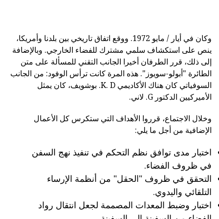
وكان في أيار / مايو 1972. ووقع اتفاق تاريخي بين بلدنا وأمريكا،
ينص على استكشاف سلمي مشترك للفضاء الخارجي. وبالإضافة
إلى ذلك، قرر الطرفان أخيرا الجانب التقني للمسألة على متن
الطائرة "أبولو-سويوز". هذه المرة كانت ترأس الوفود: من الجانب
السوفياتي كان هناك الأكاديمي K. D. بوشويف، كان يمثل
الأميركيين الدكتور G. لاني.
وخلال الاجتماع، قرروا الأهداف التي ستكرس كل الأعمال
الإضافية من أجل ما يلي:
اختبار مدى توافق نظم التحكم في تنفيذ نهج السفن
في ظروف الفضاء.
التحقق في ظروف "الحقل" من أنظمة الإرساء
التلقائي واليدوي.
اختبار وضبط المعدات المصممة لجعل انتقال رواد
الفضاء من السفينة إلى السفينة.