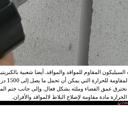
لسيليكون المقاوم للمواقد والمواقد. أيضا شعبية بالكبريتيد
uretatny والموا
تخترق عمق الفضاء وملئه بشكل فعال. وإلى جانب ختم المو
لحرارة مادة مقاومة لإصلاح البلاط لالمواقد والأفران.