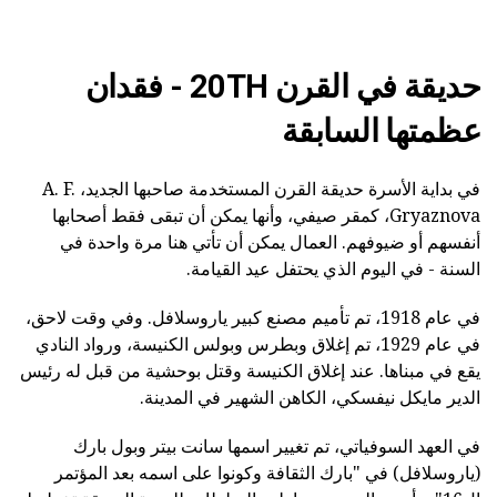
حديقة في القرن 20TH - فقدان
عظمتها السابقة
في بداية الأسرة حديقة القرن المستخدمة صاحبها الجديد، A. F.
Gryaznova، كمقر صيفي، وأنها يمكن أن تبقى فقط أصحابها
أنفسهم أو ضيوفهم. العمال يمكن أن تأتي هنا مرة واحدة في
السنة - في اليوم الذي يحتفل عيد القيامة.
في عام 1918، تم تأميم مصنع كبير ياروسلافل. وفي وقت لاحق،
في عام 1929، تم إغلاق وبطرس وبولس الكنيسة، ورواد النادي
يقع في مبناها. عند إغلاق الكنيسة وقتل بوحشية من قبل له رئيس
الدير مايكل نيفسكي، الكاهن الشهير في المدينة.
في العهد السوفياتي، تم تغيير اسمها سانت بيتر وبول بارك
(ياروسلافل) في "بارك الثقافة وكونوا على اسمه بعد المؤتمر