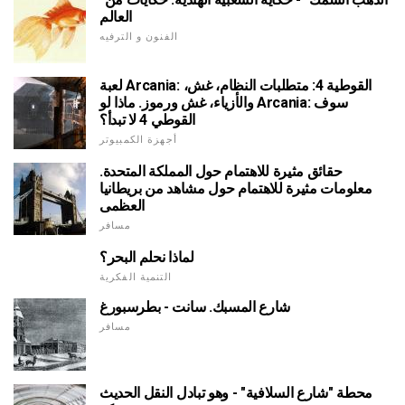
العالم
الفنون و الترفيه
لعبة Arcania: القوطية 4: متطلبات النظام، غش،
والأزياء، غش ورموز. ماذا لو Arcania: سوف
القوطي 4 لا تبدأ؟
أجهزة الكمبيوتر
حقائق مثيرة للاهتمام حول المملكة المتحدة.
معلومات مثيرة للاهتمام حول مشاهد من بريطانيا
العظمى
مسافر
لماذا نحلم البحر؟
التنمية الفكرية
شارع المسبك. سانت - بطرسبورغ
مسافر
محطة "شارع السلافية" - وهو تبادل النقل الحديث