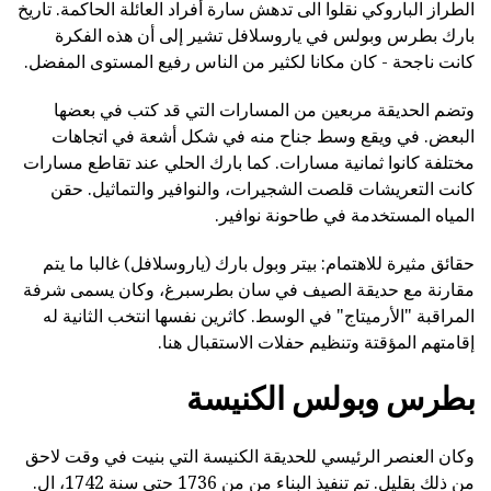
الطراز الباروكي نقلوا الى تدهش سارة أفراد العائلة الحاكمة. تاريخ
بارك بطرس وبولس في ياروسلافل تشير إلى أن هذه الفكرة
كانت ناجحة - كان مكانا لكثير من الناس رفيع المستوى المفضل.
وتضم الحديقة مربعين من المسارات التي قد كتب في بعضها
البعض. في ويقع وسط جناح منه في شكل أشعة في اتجاهات
مختلفة كانوا ثمانية مسارات. كما بارك الحلي عند تقاطع مسارات
كانت التعريشات قلصت الشجيرات، والنوافير والتماثيل. حقن
المياه المستخدمة في طاحونة نوافير.
حقائق مثيرة للاهتمام: بيتر وبول بارك (ياروسلافل) غالبا ما يتم
مقارنة مع حديقة الصيف في سان بطرسبرغ، وكان يسمى شرفة
المراقبة "الأرميتاج" في الوسط. كاثرين نفسها انتخب الثانية له
إقامتهم المؤقتة وتنظيم حفلات الاستقبال هنا.
بطرس وبولس الكنيسة
وكان العنصر الرئيسي للحديقة الكنيسة التي بنيت في وقت لاحق
من ذلك بقليل. تم تنفيذ البناء من من 1736 حتى سنة 1742، ال.