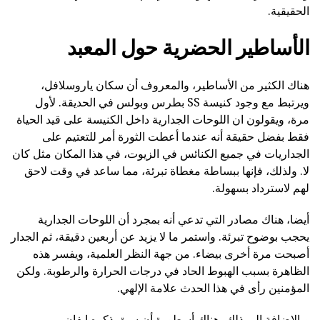
الحقيقية.
الأساطير الحضرية حول المعبد
هناك الكثير من الأساطير، والمعروف أن سكان ياروسلافل،
ويرتبط مع وجود كنيسة SS بطرس وبولس في الحديقة. لأول
مرة، ويقولون ان اللوحات الجدارية داخل الكنيسة على قيد الحياة
فقط بفضل حقيقة أنه عندما أعطت الثورة أمر للتعتيم على
الجداريات في جميع الكنائس في الزيوت، في هذا المكان مثل كان
لا. ولذلك، فإنها ببساطة مغطاة تبرئة، مما ساعد في وقت لاحق
لهم لاسترداد بسهولة.
أيضا، هناك مصادر التي تدعي أنه بمجرد أن اللوحات الجدارية
يحجب بوضوح تبرئة. واستمر ما لا يزيد عن أربعين دقيقة، ثم الجدار
أصبحت مرة أخرى بيضاء. من جهة النظر العلمية، ويفسر هذه
الظاهرة بسبب الهبوط الحاد في درجات الحرارة والرطوبة. ولكن
المؤمنين رأى في هذا الحدث علامة الإلهي.
وبالإضافة إلى ذلك، هناك أسطورة أن سبق ذكره إيفان