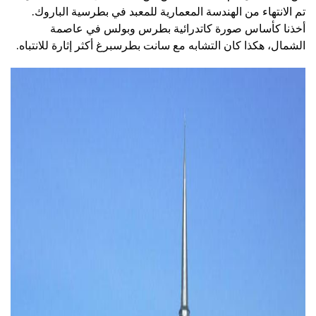
تم الانتهاء من الهندسة المعمارية للمعبد في بطرسية الباروك.
أخذنا كأساس صورة كاتدرائية بطرس وبولس في عاصمة
الشمال، هكذا كان التشابه مع سانت بطرسبرغ أكثر إثارة للانتباه.