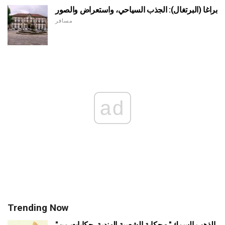
براغا (البرتغال): الجذب السياحي، واستعراض والصور
مسافر
ad
Trending Now
"الذهب السمك" - حكاية الشعبية الهندية. حكايات من