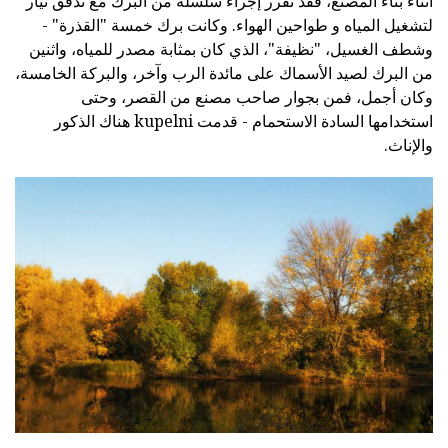
أثناء بناء المصنع، فقد تقرر إجراء سلسلة من البرك مع تدفق تيار
لتشغيل المياه و طواحين الهواء. وكانت برك خمسة "القذرة" -
وشطف الغسيل، "نظيفة"، الذي كان بمثابة مصدر للمياه، واثنين
من البرك لصيد الأسماك على مائدة الرب وآخر، والبركة الخامسة،
وكان أجمل، فمن بجوار صاحب مصنع من القصر، وحتى
استخدامها السادة الاستحمام - قدمت kupelni هناك الذكور
والإناث.