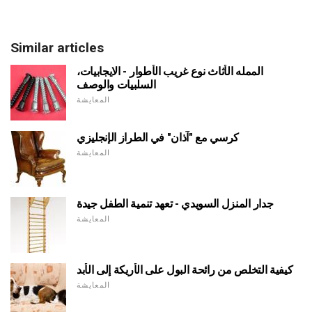
Similar articles
الممله الأثاث نوع غريب الأطوار - الايجابيات،
السلبيات والوصف
المعايشة
كرسي مع "آذان" في الطراز الإنجليزي
المعايشة
جدار المنزل السويدي - تعهد تنمية الطفل جيدة
المعايشة
كيفية التخلص من رائحة البول على الأريكة إلى الأبد
المعايشة