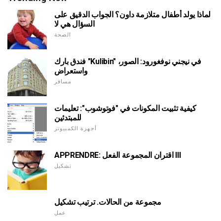
لماذا يولد أطفال متلازمة داون؟ الجواب الدقيق على
السؤال هي لا
الصحة
فندق بارك "Kulibin" في نيجني نوفغورود: الصور،
واستعراض
مسافر
كيفية تثبيت المكونات في "فوتوشوب": تعليمات
للمبتدئين
أجهزة الكمبيوتر
APPRENDRE: اقتران المجموعة الفعل III
تشكيل
مجموعة من الحالات. ترتيب تشكيل
عمل