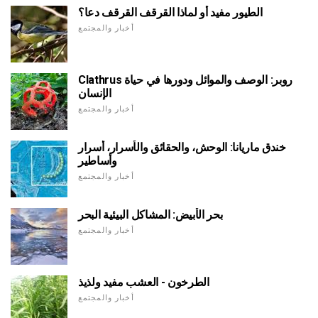
الطيور مفيد أو لماذا القرقف القرقف دعا؟
أخبار والمجتمع
Clathrus روبر: الوصف والموائل ودورها في حياة
الإنسان
أخبار والمجتمع
خندق ماريانا: الوحش، والحقائق والأسرار، أسرار
وأساطير
أخبار والمجتمع
بحر الأبيض: المشاكل البيئية البحر
أخبار والمجتمع
الطرخون - العشب مفيد ولذيذ
أخبار والمجتمع