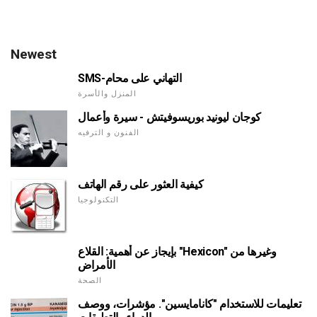
Newest
SMS-التهاني على محام
المنزل والأسرة
كوجان ليونيد بوريسوفيتش - سيرة وأعمال
الفنون و الترفيه
كيفية العثور على رقم الهاتف
التكنولوجيا
بإيجاز عن أهمية: القلاع "Hexicon" وغيرها من
الأمراض
الصحة
تعليمات للاستخدام "كانامايسين". مؤشرات، ووصف