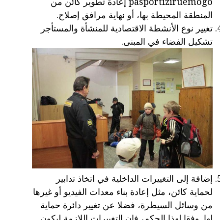
pasportiziruemogo إعادة تطوير كائن من
المنطقة المحيطة بها، أو نهاية مرافق إصلاح.
تغيير نوع الأنشطة الاقتصادية للمنشأة والمستأجر
تشكيل الفضاء في المبنى.
إضافة إلى التغييرات الداخلية في اتخاذ تدابير
لحماية كائن، مثل إعادة بناء معدات الفيديو أو غيرها
من وسائل السيطرة، فضلا عن تغيير دائرة حماية
لها. وفقا لهذا الحكم، فإن التغييرات اللازمة ليكون