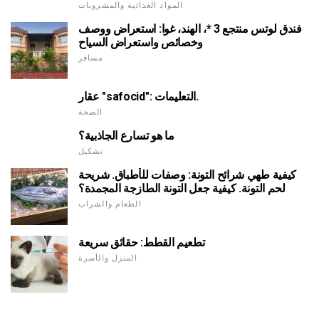
المواد الغذائية والمشروبات
فندق لوتس منتجع 3 *، الهند، غوا: استعراض ووصف
وخصائص واستعراض السياح
مسافر
عقار "safocid": التعليمات.
الصحة
ما هو تسارع الجاذبية؟
تشكيل
كيفية طهي شرائح التونة: وصفات للأطباق. شريحة
لحم التونة. كيفية جعل التونة الطازجة المجمدة؟
الطعام والشراب
تطعيم القطط: حقائق سريعة
المنزل والأسرة