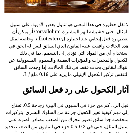
لا تقل خطورة في هذا المعنى هو تناول بعض الأدوية. على سبيل
المثال، حتى حشيشة الهر المشترك Corvalolum أو يمكن أن
تعطي رد فعل إيجابي عند اختباره لalkotestere. وخاصة لمثل
هذه الحالات وافقت عليه القانون الذي السائق ليس له الحق في
استخدام أي من المواد التي تؤدي إلى التسمم، بما في ذلك
الكحول والمخدرات والمؤثرات العقلية والسموم. المسؤولية عن
انتهاك للقانون يحدث فقط في تلك الحالات، إذا وجدت السائق
التنفس تركيز الكحول الإيثيلي ما يزيد على 0.16 ملغ / L.
آثار الكحول على رد فعل السائق
قبل الرد، كم من جزء في المليون في البيرة زجاجة 0.5، تحتاج
إلى فهم كيفية تغير الكحول جرعة من السلوك البشري. بتركيزات
منخفضة جدا سائق تصور تتحرك من الصعب مصادر الضوء. على
سبيل المثال، حتى في 0.2-0.5 جزء في المليون من الصعب تحديد