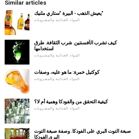
Similar articles
يعيش الذهب - البيرة "ستاري ملنيك"
المواد الغذائية والمشروبات
كيف تشرب الأفسنتين. شرب الثقافة. طرق
استخدامها
المواد الغذائية والمشروبات
كوكتيل خمرة: ما هو عليه، وصفات
المواد الغذائية والمشروبات
كيفية التحقق من والفودكا وهمية أم لا؟
المواد الغذائية والمشروبات
صبغة التوت البري على الفودكا. وصفة صبغة التوت
البري الفودكا