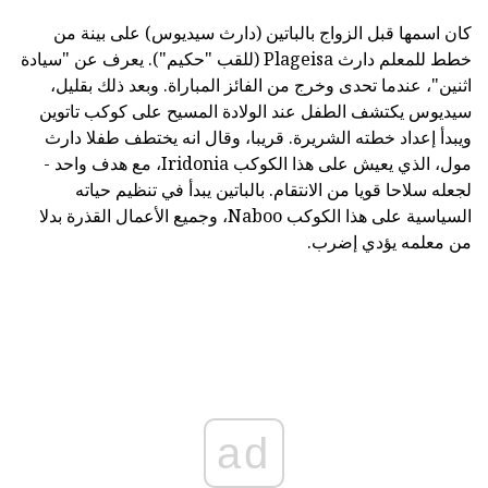
كان اسمها قبل الزواج بالباتين (دارث سيديوس) على بينة من
خطط للمعلم دارث Plageisa (للقب "حكيم"). يعرف عن "سيادة
اثنين"، عندما تحدى وخرج من الفائز المباراة. وبعد ذلك بقليل،
سيديوس يكتشف الطفل عند الولادة المسيح على كوكب تاتوين
ويبدأ إعداد خطته الشريرة. قريبا، وقال انه يختطف طفلا دارث
مول، الذي يعيش على هذا الكوكب Iridonia، مع هدف واحد -
لجعله سلاحا قويا من الانتقام. بالباتين يبدأ في تنظيم حياته
السياسية على هذا الكوكب Naboo، وجميع الأعمال القذرة بدلا
من معلمه يؤدي إضرب.
ad