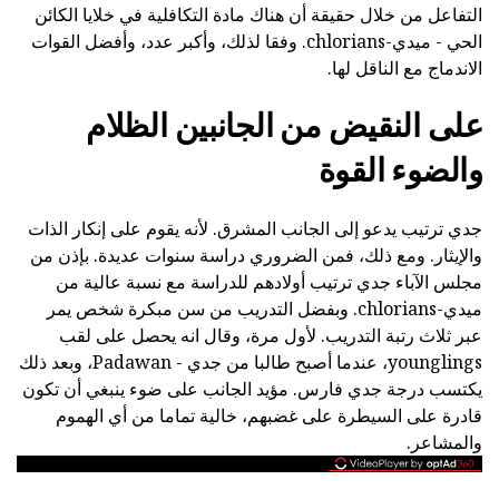
التفاعل من خلال حقيقة أن هناك مادة التكافلية في خلايا الكائن
الحي - ميدي-chlorians. وفقا لذلك، وأكبر عدد، وأفضل القوات
الاندماج مع الناقل لها.
على النقيض من الجانبين الظلام
والضوء القوة
جدي ترتيب يدعو إلى الجانب المشرق. لأنه يقوم على إنكار الذات
والإيثار. ومع ذلك، فمن الضروري دراسة سنوات عديدة. بإذن من
مجلس الآباء جدي ترتيب أولادهم للدراسة مع نسبة عالية من
ميدي-chlorians. وبفضل التدريب من سن مبكرة شخص يمر
عبر ثلاث رتبة التدريب. لأول مرة، وقال انه يحصل على لقب
younglings، عندما أصبح طالبا من جدي - Padawan، وبعد ذلك
يكتسب درجة جدي فارس. مؤيد الجانب على ضوء ينبغي أن تكون
قادرة على السيطرة على غضبهم، خالية تماما من أي الهموم
والمشاعر.