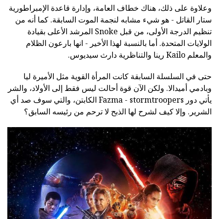
وعلاوة على ذلك، هناك خطاف العامة، وإدارة قاعدة الإمبراطورية
ستار القاتل - هو شيء مشابه لنجمة الموت السابقة. كما أنه من
تنظيم الدرجة الأولى، من قبل Snoke المرشد الأعلى بقيادة
الولايات المتحدة. أما بالنسبة لهذا الأخير - انها بارعون الظلام
والمعلم Kailo رينا والتناظرية دارث سيديوس.
حتى في السلسلة السابقة كانت المرأة القوية مثل الأميرة ليا
وبادمي أميدالا. ولكن الآن قوة أحالت ليس فقط إلى الأولاد، والشر
يأتي دور Fazma - stormtroopers الكابتن، والتي سوف صد أي
الشرير. وإلا كيف لشرح لها الذبح لا ترحم من رئيسه السابق؟