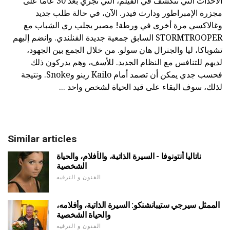
الأحداث التي تتكشف في الفيلم، التي تجري بعد 30 عاما على
مجزرة الإمبراطور ودارث فيدر. الآن، في حالة طلب جديد
وغالاكسي مرة أخرى في ورطة! مصير يجلب ري الشباب مع
STORMTROOPER السابق جمعية جديدة الفنلندي. وانضم إليهم
تشوباكا، ليا والجنرال هان سولو. من خلال الجمع بين الجهود،
لديهم للتنافس مع النظام الجديد. للأسف، وهم يدركون ذلك
فحسب جدي يمكن أن تصمد أمام Kailo رينو وSnoke. ونتيجة
لذلك، سوف البقاء على قيد الحياة لشخص واحد ...
Similar articles
ناتاليا أنتونوفا - السيرة الذاتية، والأفلام، والحياة
الشخصية
الفنون و الترفيه
الممثل سيرجي ستيبانشنكو: السيرة الذاتية، وأفلامه،
والحياة الشخصية
الفنون و الترفيه