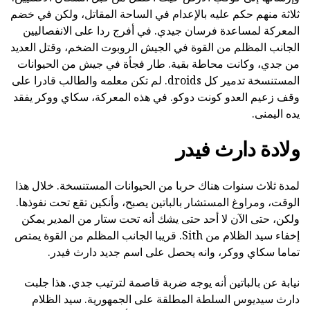
ثلاثة منهم حكم عليه بالإعدام في الساحة المقاتل، ولكن في خضم
المعركة لمساعدة فرسان جيدي. في أفرج ردا على الانفصاليين
الجانب المظلم من القوة في الجيش الروبوت الضخم، وقتل العديد
من جدي، وكانت محاطة بقية. طار فجأة في جيش من الحيوانات
المستنسخة تدمير كل droids. لم تكن معلمه والطالب قادرا على
وقف زعيم العدو كونت دوكو. في هذه المعركة، سكاي ووكر يفقد
يده اليمنى.
ولادة دارث فيدر
لمدة ثلاث سنوات هناك حربا من الحيوانات المستنسخة. خلال هذا
الوقت، ومراوغ المستشار بالباتين يصبح، وأنكين تقع تحت نفوذها.
ولكن، حتى الآن لا أحد حتى يشك أنه تحت ستار من المدير يمكن
إخفاء سيد الظلام من Sith. قريبا الجانب المظلم من القوة يمتص
تماما سكاي ووكر، وانه يحصل على اسم جديد دارث فيدر.
نيابة عن بالباتين أنه يوجه ضربة قاصمة لترتيب جدي. هذا جلبت
دارث سيديوس السلطة المطلقة على الجمهورية. سيد الظلام