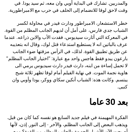
والمدربين. تشارك في البداية أوبي وان معه، ثم سيد يودا. في
وقت لاحق لوقا للانضمام إلى الحلف في حرب مع الامبراطورية.
خطر الاستشعار، الامبراطور ودارث فيدر في محاولة لكسر
الشباب جدي فارس، على أمل أن لديهم الجانب المظلم من القوة.
في المعركة التي أثارت سيديوس، فقدت الأب والابن ذراعه. عندما
عرف بالباتين انه لا يستطيع استدعاء قتل لوك، وقال انه بتعذيبه
عن طريق تطبيق القوة. لذلك، في الرأس مزقتها ضوء الجانب
بارعون يبدو فقط هاجس واحد مع عبارة: "اختيار الجانب المظلم"
لا تحمل إساءة من ابنه، دارث فيدر دارث سيديوس يرمي الى
هاوية نجمة الموت. في نهاية الفيلم أمام لوقا تظهر ثلاثة شبح
يبتسم. وكانت هذه: الشباب أنكين سكاي ووكر، يودا وأوبي وان
كنبى.
بعد 30 عاما
الفكرة المهيمنة في فيلم جديد السابع هو نفسه كما كان من قبل.
ويذهب البعض إلى الجانب المظلم، والآخر - إلى النور. إذن، لأنها
أصبحت الآن الأشرار الجديدة والجانب المظلم من القوة؟ ومع