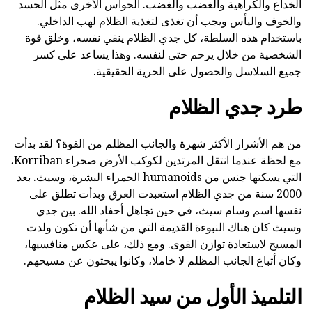
الخداع والكراهية والغضب والغضب. الحواس الأخرى مثل الحسد
والخوف واليأس ويجب أن تغذى لتغذية الظلام لهب الداخلي.
باستخدام هذه السلطة، كل جدي الظلام ينقي نفسه، وخلق قوة
الشخصية من خلال يرحم حتى لنفسه. وهذا يساعد على كسر
جميع السلاسل والحصول على الحرية الحقيقية.
طرد جدي الظلام
من هم الأشرار الأكثر شهرة والجانب المظلم من القوة؟ لقد بدأت
مع لحظة عندما انتقل المرتدين لكوكب الأرض صحراء Korriban،
التي يسكنها جنس من humanoids الحمراء البشرة، وسيث. بعد
2000 سنة من جدي الظلام استعبدت العرق وبدأت تطلق على
نفسها اسم وسام سيث، في حين تجاهل أحفاد الله. بين جدي
وسيث كان هناك النبوءة القديمة التي من شأنها أن تكون ولدت
المسيح لاستعادة توازن القوى. ومع ذلك، على عكس منافسيها،
وكان أتباع الجانب المظلم لا خاملا، وكانوا يبحثون عن مسيحهم.
التلميذ الأول من سيد الظلام