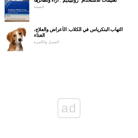
تعليمات للاستخدام "زولبيديم". آراء ونظائرها
الصحة
التهاب البنكرياس في الكلاب: الأعراض والعلاج،
الغذاء
المنزل والأسرة
ad