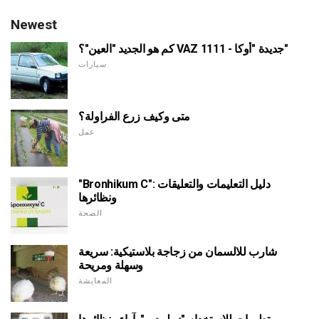
Newest
كم هو الجديد "العين"؟ VAZ 1111 - جديدة "أوكا"
سيارات
متى وكيف زرع الفراولة؟
عمل
"Bronhikum C": دليل التعليمات والتعليقات
ونظائرها
الصحة
شارب للالسمان من زجاجة بلاستيكية: سريعة
وسهلة ومريحة
المعايشة