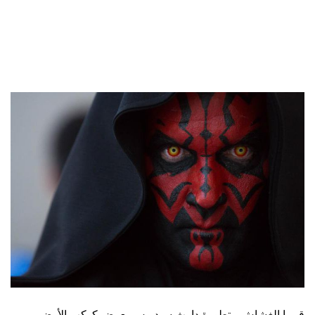
قريبا الغشاش متطورة دارث سيديوس يعرض كوكب الأرض