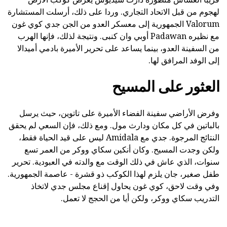
لهجوم من قبل الاتحاد التجاري. وردا على ذلك، أرسلت المستشارة
Valorum الجمهورية إلى معسكر العدو من الجن جدي كوي غون
مع نظيره Padawan أوبي وان كنبى. ونتيجة لذلك، فإنها الهرب
من السفينة العدو، بينما يساعد على تحرير الأميرة بادمي أميدالا
إلى الوفد المرافق لها.
العثور على المسيح
وفرض الأراضي سفينة الفضاء الأميرة على تاتوين، حيث يرسل
بالباتين في كل مكان ودارث مول. ومع ذلك، فإن السعي لم يحقق
النتائج المرجوة. جدي مع Amidala ليس على قيد الحياة فقط،
ولكن وجدت المسيح. وكان أنكين سكاي ووكر من العمر تسع
سنوات، الذي عاش في ذلك الوقت مع والدته في العبودية. تحرير
طفل صغير، جان يلزم لهذا الكوكب ذو قشرة - عاصمة الجمهورية.
وفي وقت لاحق، كوي غون يحاول إقناع مجلس جدي لاتخاذ
التدريب سكاي ووكر، ولكن أيا من الحجج لا تعمل.