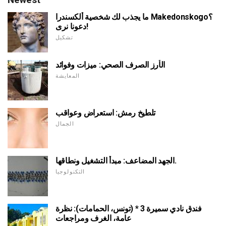
ما يجذب لك شخصية ألكسندرا Makedonskogo؟
دعونا نرى!
تشكيل
الأرز الصرف الصحي: ميزات وفوائد
المعايشة
تلطيخ رمش: استعراض وعواقب
الجمال
الجهد المضاعف: مبدأ التشغيل ونطاقها.
التكنولوجيا
فندق نادي سميرة 3 * (تونس، الحمامات): نظرة
عامة، الغرف ومراجعات