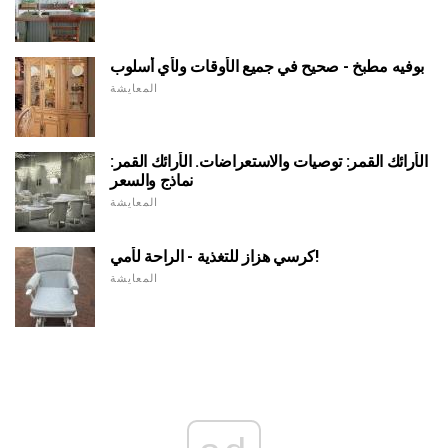
بوفيه مطبخ - صحيح في جميع الأوقات ولأي أسلوب
المعايشة
الأرائك القمر: توصيات والاستعراضات. الأرائك القمر:
نماذج والسعر
المعايشة
كرسي هزاز للتغذية - الراحة لأمي!
المعايشة