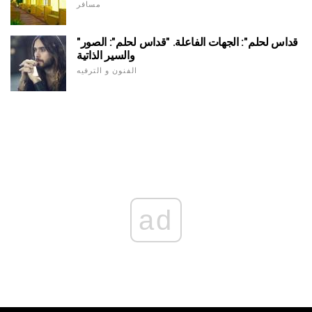
مسافر
"قداس لحلم": الجهات الفاعلة. "قداس لحلم": الصور
والسير الذاتية
الفنون و الترفيه
ad