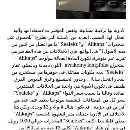
الأدوية لها تركيبة مشابهة، ونفس المؤشرات لاستخدامها وآلية
العمل. لهذا السبب، العديد من الأسئلة التي تطرح: "للحصول على
المخدرات" Alikaps "أو" Sealeks "ما هو أفضل من اثنين من
هذه الأصول؟" في الواقع، فإن الاختلافات بين هذه العقاقير هي
تقريبا غير متوفرة. تكوين المادة الفعالة بيولوجيا "Alikaps":
استخراج evrikomy longifolia.، اللون دميانة وبالميتو. عقار
"Sealeks" لديه مكونات مماثلة. في جوهرها هي مستخرج من
أشجار النخيل سابال، وجذور الجينسنغ وعرق السوس. الفرق
طفيف في تكوين الأدوية هي واحدة من الخلافات. المشترين
الفائدة وغالبا ما يسبب سعر الدواء "Alikaps" أو "Sealeks".
سعر كل من المضافات النشيطة بيولوجيا يعتمد على عدد من
أقراص في حزمة - قد يكون هناك 4 و 8 و 12 وحدة. ولكن هنا
الاختلاف في الأدوية ضئيلة، مثير للشهوة الجنسية "Alikaps"
يعطي قليلا جدا. تكلفة "Sealeks" المخدرات حوالي 1030 روبل.
في حين أن عقار "Alikaps" تكلف 12 حبة حوالي 990 ص.