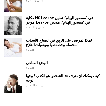
المنزل والأسرة
حكاية NS Leskov في "مسحور الهيام": تحليل
موجز. Leskov في "مسحور الهيام": ملخص
الفنون و الترفيه
لماذا المرضى على الريق في الصباح: الأسباب
المحتملة وخصائصها وتوصيات العلاج
الصحة
الوضع المناعي
الصحة
كيف يمكنك أن تعرف هذا الشخص هو الكذب؟ وجها
لوجه
زراعة المصير