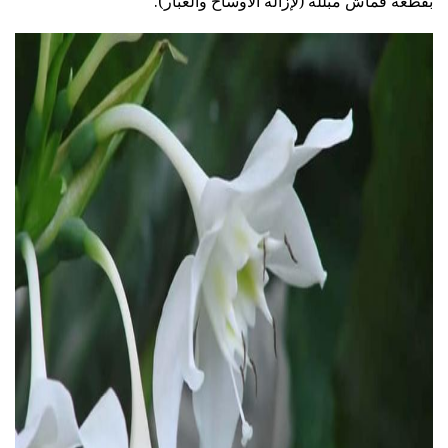
بقطعة قماش مبللة (لإزالة الأوساخ والغبار).
ad