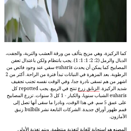
كما الركيزة، وهي مزيج يتألف من ورقة العشب والتربة، والجفت،
الدبال والرمل (2: 2: 1: 1: 1). يجب بانتظام ولكن باعتدال تعفن
المصابيح كما يمكن أن يحدث euharis سقي عند وجود فائض من
الرطوبة. بعد المزهرة في النباتات تبدأ فترة من الراحة. أكثر من 2
اشهر من هم تسقى نادرة جدا، وفي الوقت نفسه تجنب تجفيف
شديد الركيزة.
الزنابق زرع
تنتج في الربيع. يجب repotted كل
euharis الشباب سنويا، والكبار - 1 كل 3 سنوات. تزرع المصابيح
على عمق 5 سم. في هذا الوقت، ونادرا ما سقى أنها تصل إلى
قمم ظهور أوراق جديدة. الشركات التابعة نشر bulbils زنبق
الأمازون.
المصنع هو استجابة للغاية لتغذية منتظمة. ويتم تغذية الأولى